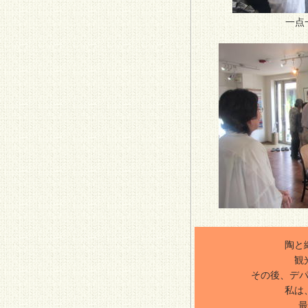
一点
陶と
観
その後、デ
私は
最