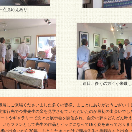
一点見応えあり
連日、多くの方々が来展し
織展にご来場くださいました多くの皆様、まことにありがとうございま
光旅行先で今井先生の窯を見学させていただいたのが最初の出会いでし
パートやギャラリーで次々と展示会を開催され、自分の夢をどんどん叶
、いちファンとして先生の作品とビッグになってゆく姿を追っておりま
初の出会いから30年、ふとしたきっかけで理桂先生の御嬢さんと出会