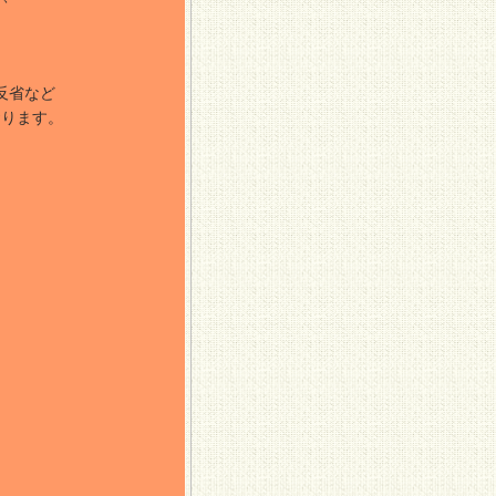
」
反省など
おります。