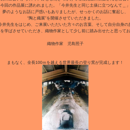
今回の作品展に誘われました。「今井先生と同じ土俵に立つなんて＿
夢のようなお話に戸惑いもありましたが、せっかくのお話に奮起し、
“陶と織展”を開催させていただきました。
今井先生をはじめ、ご来展いただいた方々のお言葉、そして自分自身の
事を学ばさせていただき、織物作家として少し前に踏み出せたと思って
織物作家 児島照子
まもなく、全長100ｍを越える世界最長の登り窯が完成します！