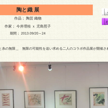
陶と織 展
作品； 陶芸 織物
ど
作家； 今井理桂 ｘ 児島照子
期間； 2013.09/20～24
と糸の無限＿ 無限の可能性を追い求める二人のコラボ作品展が開催さ