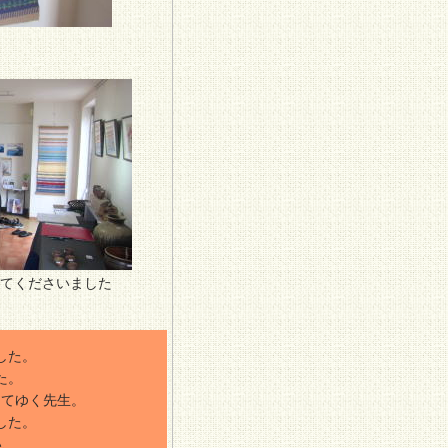
てくださいました
した。
た。
えてゆく先生。
した。
い、