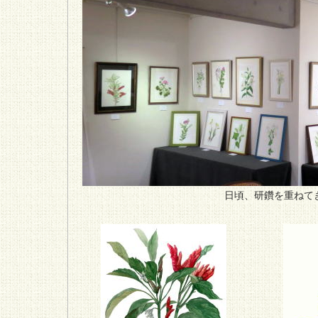
日頃、研鑽を重ねて